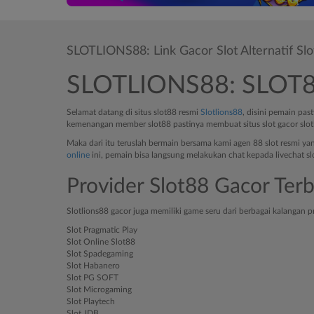
SLOTLIONS88: Link Gacor Slot Alternatif Slo
SLOTLIONS88: SLOT88
Selamat datang di situs slot88 resmi
Slotlions88
, disini pemain pas
kemenangan member slot88 pastinya membuat situs slot gacor slot
Maka dari itu teruslah bermain bersama kami agen 88 slot resmi ya
online
ini, pemain bisa langsung melakukan chat kepada livechat s
Provider Slot88 Gacor Terb
Slotlions88 gacor juga memiliki game seru dari berbagai kalangan p
Slot Pragmatic Play
Slot Online Slot88
Slot Spadegaming
Slot Habanero
Slot PG SOFT
Slot Microgaming
Slot Playtech
Slot JDB