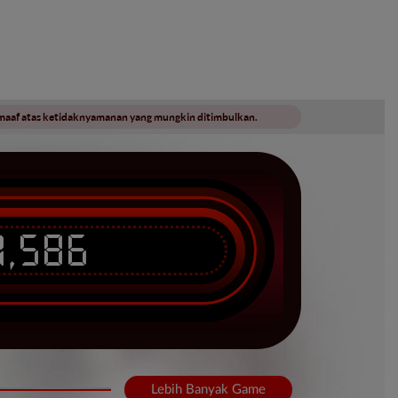
s ketidaknyamanan yang mungkin ditimbulkan.
Pemeliharaan Terjadwal: Live22 pa
1,586
Lebih Banyak Game