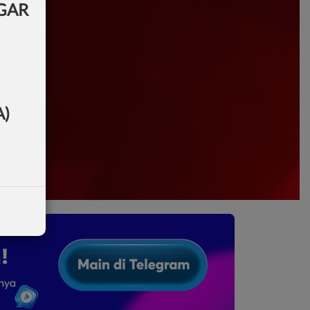
GAR
)