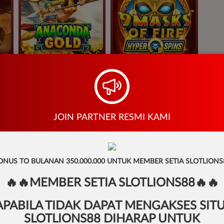
Anaconda Gold
9 Masks of Fire™ HyperSpins™
Pragmatic Play
MicroGaming
JOIN PARTNER RESMI KAMI
ONUS TO BULANAN 350.000.000 UNTUK MEMBER SETIA SLOTLIONS
🔥🔥MEMBER SETIA SLOTLIONS88🔥🔥
PABILA TIDAK DAPAT MENGAKSES SIT
SLOTLIONS88 DIHARAP UNTUK