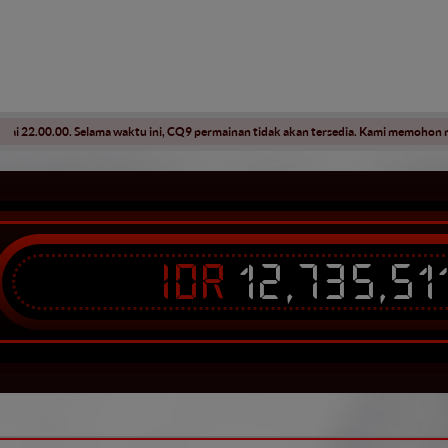
.00. Selama waktu ini, CQ9 permainan tidak akan tersedia. Kami memohon maaf ata
IDR
12,735,51