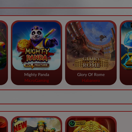
Mighty Panda
Glory Of Rome
MicroGaming
Habanero