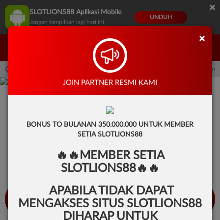
×
SLOTLIONS88 Aplikasi Mobile
UNDUH
Jangan tampilkan lagi hari ini
×
Masuk
Daftar
15.00.00 sampai 30-Sep-2026 15.00.00. Selama waktu ini, PP Virtual Sports permai
JOIN PARTNER RESMI KAMI
BONUS TO BULANAN 350.000.000 UNTUK MEMBER
SETIA SLOTLIONS88
🔥🔥MEMBER SETIA
SLOTLIONS88🔥🔥
JACKPOT
PLAY
APABILA TIDAK DAPAT
IDR
12,678,978,768
MENGAKSES SITUS SLOTLIONS88
DIHARAP UNTUK