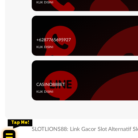
KLIK DISINI
+6287765695927
KLIK DISINI
CASINO88BET
KLIK DISINI
Tap Me!
SLOTLIONS88: Link Gacor Slot Alternatif S