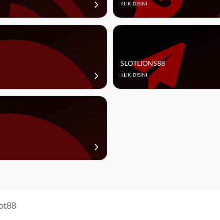
KLIK DISINI
SLOTLIONS88
KLIK DISINI
lot88