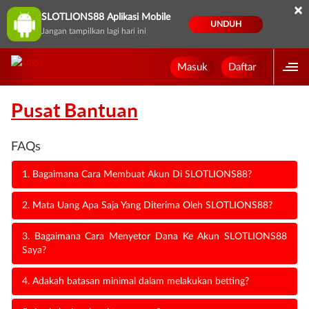
×
SLOTLIONS88 Aplikasi Mobile
UNDUH
Jangan tampilkan lagi hari ini
Masuk
Daftar
Pusat Bantuan
FAQs
1. Bagaimana Cara Membuat Akun Di SLOTLIONS88?
2. Mata Uang Apa Saja Yang Diterima Oleh SLOTLIONS88?
3. Bagaimana Cara Menyetor Dana Ke Akun SLOTLIONS88
Saya?
4. Adakah batasan minimal dalam melakukan betting?