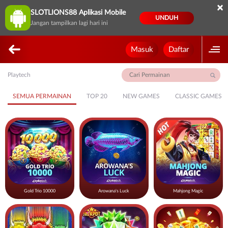
×
SLOTLIONS88 Aplikasi Mobile
UNDUH
Jangan tampilkan lagi hari ini
Masuk
Daftar
Playtech
SEMUA PERMAINAN
TOP 20
NEW GAMES
CLASSIC GAMES
Gold Trio 10000
Arowana's Luck
Mahjong Magic